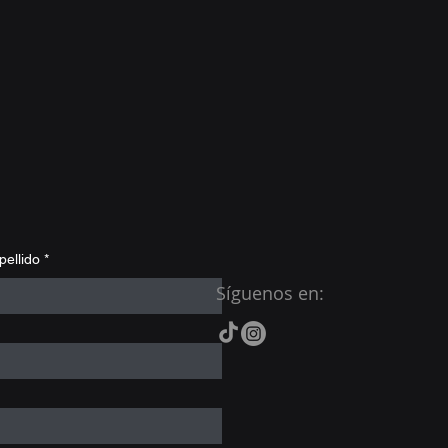
pellido
*
Síguenos en: