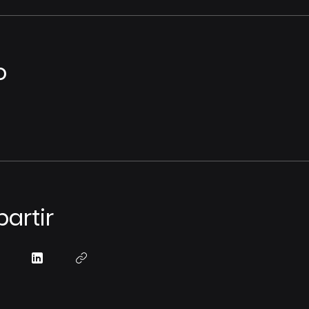
o
artir