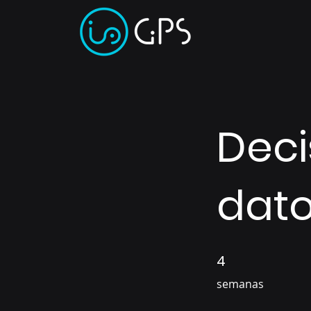
Deci
dat
4
4 semanas
semanas